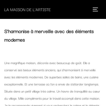
Passer
LA MAISON DE L'ARTISTE
au
Bascule
contenu
S'harmonise à merveille avec des éléments
modernes
Une magnifique maison, décorée avec beaucoup de goût. Elle a
conservé ses beaux éléments anciens, qui s'harmonisent à merveille
avec les éléments modernes. De superbes salles de bains, une cuisine
exceptionnelle. Et une terrasse où l'on a envie de s'attarder longtemps.
Située dans un petit village très calme. Un havre de tranquillité au cœur
du village. Mille compliments pour le travail accompli dans cette maison.
Je la recommande vivement si vous recherchez le calme et la détente.