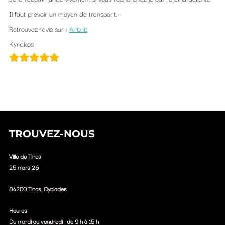
Il faut prévoir un moyen de transport.+
Retrouvez l'avis sur :
Airbnb
Kyriakos
TROUVEZ-NOUS
Ville de Tinos
25 mars 26
84200 Tinos, Cyclades
Heures
Du mardi au vendredi : de 9 h à 15 h